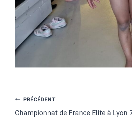
Navigation
PRÉCÉDENT
de
Championnat de France Elite à Lyon 
l’article