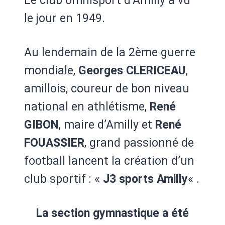
Le club omnisport d’Amilly a vu
le jour en 1949.
Au lendemain de la 2ème guerre
mondiale,
Georges CLERICEAU
,
amillois, coureur de bon niveau
national en athlétisme,
René
GIBON
, maire d’Amilly et
René
FOUASSIER
, grand passionné de
football lancent la création d’un
club sportif : «
J3 sports Amilly
« .
La section gymnastique a été