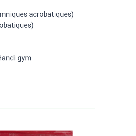
ymniques acrobatiques)
robatiques)
 Handi gym