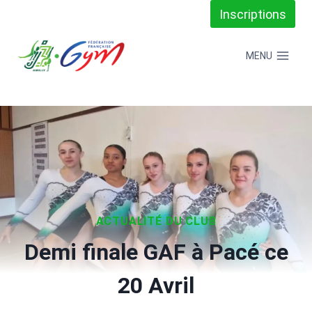
Aller
Inscriptions
au
MENU
contenu
ACTUALITÉ DU CLUB
Demi finale GAF à Pacé ce
20 Avril